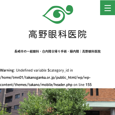
長崎市の一般眼科・白内障日帰り手術・緑内障｜高野眼科医院
Warning
: Undefined variable $category_id in
/home/tmn01/takanoganka.or.jp/public_html/wp/wp-
content/themes/takano/mobile/header.php
on line
155